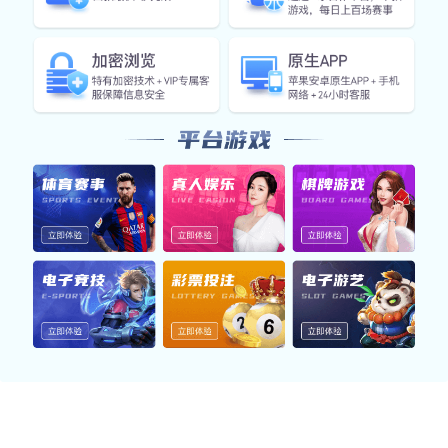
霍奇森对于球队战术理念的不清晰，也让很多人对他
充满了质疑和批评。
尽管霍奇森曾是英超历史上较为成功的一位教练，但
他无法适应这家豪门俱乐部所需之高标准。在他的带
领下，球队不仅仅是输掉了比赛，更是丢掉了自信和
斗志，这让众多忠实粉丝痛心不已。
如今，与其说球迷们对霍奇森不满，不如说那是一种
希望破灭后的无奈。在经历过那么屈辱的赛季后，他
们原本希望能迎来新气象，却没想到再次面临类似于
过去那样的不安与失落。
3、两位教练在心中的地位比较
尽管两位教练都曾遭遇过重重困难，但他们在利物浦