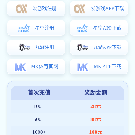
的失望情绪却逐渐超越了对前任教练霍奇森的不满。
本文将从四个方面进行详细阐述：首先，分析斯洛特
引发失望情绪的原因；其次，探讨霍奇森时期所带来
的痛苦回忆；接着，比较两位教练在球迷心中的不同
地位；最后，总结这种情绪背后的深层次原因以及对
球队未来的影响。通过这些方面，希望能够全面呈现
出利物浦球迷内心深处的复杂感受。
1、斯洛特引发失望的原因
自从斯洛特执掌利物浦以来，他在战术安排和人员选
择上都受到了一定质疑。许多球迷认为他的战术并不
适合当前球队的阵容和风格，这使得球队在比赛中频
频遭遇挫折。尤其是在关键比赛中，战术执行力不
足，让人倍感失望。