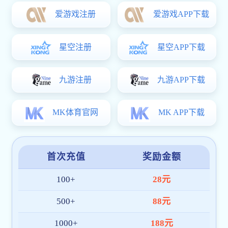
5. 用户权利
您可随时查看、修改、删除自己的信息，或撤销定位、
通知等授权，也可申请注销账号以终止服务。
6. 联系我们
若您在使用过程中有隐私相关疑问或建议，请通过
support@nebrasorg.com 与我们取得联系，我们会尽快
处理。
荣誉与奖项
华球官方 致力于为用户提供优质的体育赛事服务，平台在安