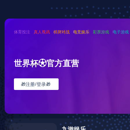
华球官方
AP
欢迎访问
华球官方
，提供全面覆盖足
千场比赛，