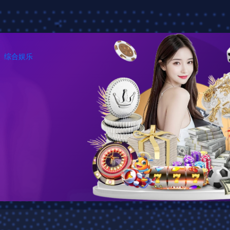
App下载
关于我们
体育热讯
P与网页版入口｜畅享全球体育
球、篮球、电竞等项目的赛事资讯与数据内容， 支
聚焦热门体育内容， 助您轻松获取赛事动态，掌
手机App
网页版