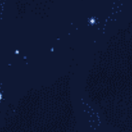
言解说选项。用户可通过华球官方网站-华球(中国)官方平台轻