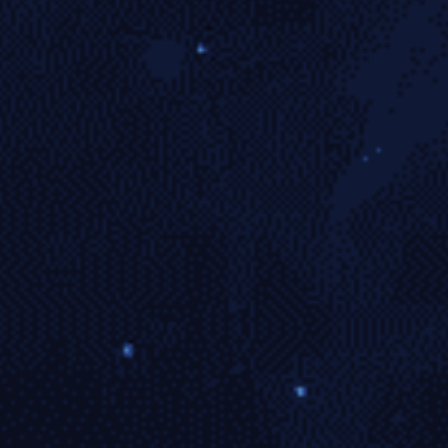
多终端无缝适配
全平台接入华球官方内容系统，支持 PC、APP