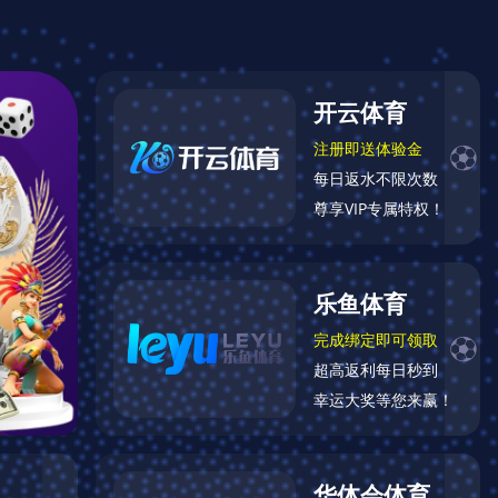
注册入口
赛事与数据服务
持
APP下载
与
网页使用
，每日同步更新
握比赛节奏。