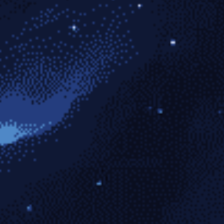
用户社区与弹幕互动
构建赛事评论区与实时弹幕系统，让用户可边看