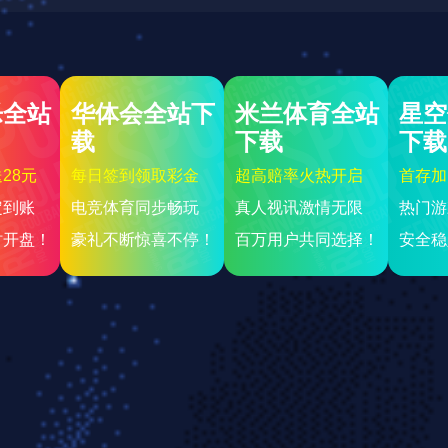
与观赛互动体验，打造兼具专业
方网站-华球(中国)官方等体育