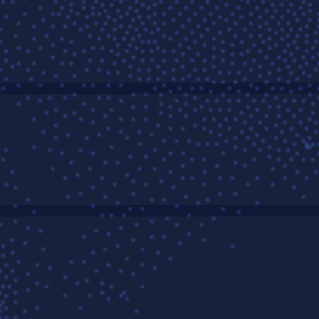
关于华球官方
事直播与互动体验的创新平台，致力于为全球用户带来高速、安全
覆盖多语种、多终端、多场景。
创立初心与品牌愿
自创立之初，华球官方就确立了