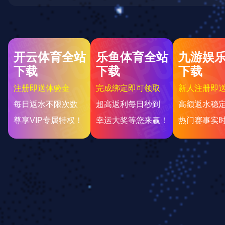
平台技术与服务能力